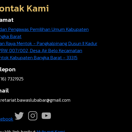
ontak Kami
lamat
dan Pengawas Pemilihan Umum Kabupaten
ngka Barat
an Raya Mentok - Pangkalpinang Dusun II Kadur
/RW 007/002, Desa Air Belo Kecamatan
ntok Kabupaten Bangka Barat - 33315
lepon
16) 7321925
ail
kretariat.bawaslubabar@gmail.com
cebook
u klik link berikut
Hubungi Kami