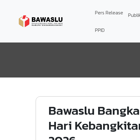
Lompat ke isi utama
Pers Release
Publi
PPID
Bawaslu Bangka 
Hari Kebangkita