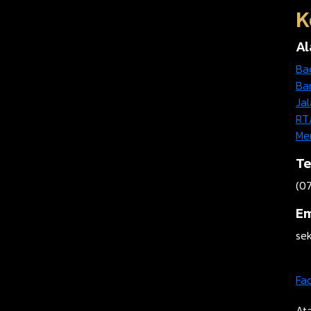
K
A
Ba
Ba
Jal
RT
Me
Te
(07
Em
se
Fa
Ata